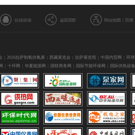
会
|
2026拉萨制氧供氧展
|
西藏展览会
|
拉萨展览馆
|
中国内贸网
|
环球
网
|
十环网
|
华夏能源网
|
国联商务网
|
国际节能环保网
|
国际供热设