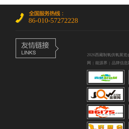
86-010-57272228
2026西藏制氧供氧展览
网
|
能源界
|
品牌信息