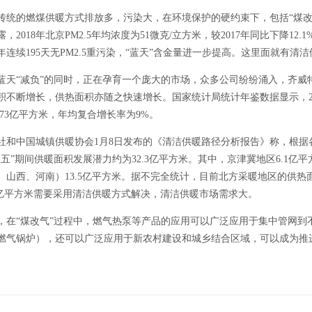
传统的燃煤供暖方式排放多，污染大，在环境保护的硬约束下，包括“煤改
，2018年北京PM2.5年均浓度为51微克/立方米，较2017年同比下降12
连续195天无PM2.5重污染，“蓝天”含金量进一步提高。这里面就有清
蓝天“减负”的同时，正在孕育一个庞大的市场，众多公司纷纷涌入，齐威
积不断增长，供热面积亦随之快速增长。国家统计局统计年鉴数据显示，201
77.73亿平方米，年均复合增长率为9%。
社和中国城镇供暖协会1月8日发布的《清洁供暖路径分析报告》称，根据
五”期间供暖面积发展潜力约为32.3亿平方米。其中，京津冀地区6.1亿平
、山西、河南）13.5亿平方米。据不完全统计，目前北方采暖地区的供热面
.3亿平方米需要采用清洁供暖方式解决，清洁供暖市场需求大。
，在“煤改气”过程中，燃气热泵等产品的应用可以广泛应用于集中管网到
燃气锅炉），还可以广泛应用于新农村建设和城乡结合区域，可以成为推