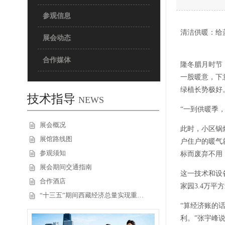
参观信息
清洁供暖：给蓝
展会动态
合作媒体
隆冬腊月时节
一股暖意，下
绿植长势极好
技术指导
NEWS
“一到供暖季
展会概况
此时，小区锅
展馆路线图
户住户的暖气
参观须知
标而废弃不用
展会期间交通指南
这一技术和设
合作酒店
家园3.4万
“十三五”期间西藏经济总量实现重…
“算经济账的
利。”张宇峰