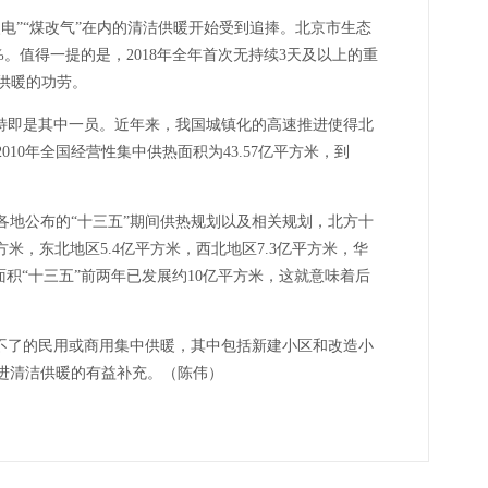
电”“煤改气”在内的清洁供暖开始受到追捧。北京市生态
.1%。值得一提的是，2018年全年首次无持续3天及以上的重
洁供暖的功劳。
特即是其中一员。近年来，我国城镇化的高速推进使得北
0年全国经营性集中供热面积为43.57亿平方米，到
各地公布的“十三五”期间供热规划以及相关规划，北方十
方米，东北地区5.4亿平方米，西北地区7.3亿平方米，华
积“十三五”前两年已发展约10亿平方米，这就意味着后
不了的民用或商用集中供暖，其中包括新建小区和改造小
进清洁供暖的有益补充。（陈伟）