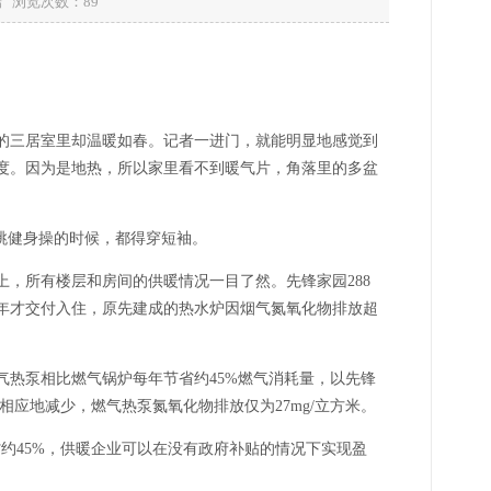
户端 浏览次数：
89
的三居室里却温暖如春。记者一进门，就能明显地感觉到
5度。因为是地热，所以家里看不到暖气片，角落里的多盆
跳健身操的时候，都得穿短袖。
上，所有楼层和房间的供暖情况一目了然。先锋家园288
17年才交付入住，原先建成的热水炉因烟气氮氧化物排放超
热泵相比燃气锅炉每年节省约45%燃气消耗量，以先锋
相应地减少，燃气热泵氮氧化物排放仅为27mg/立方米。
约45%，供暖企业可以在没有政府补贴的情况下实现盈