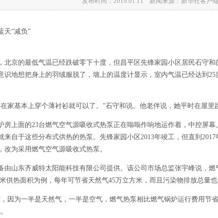
发布时间：2019.01.11 新闻来源：新华社客
天“减负”
，北京的最低气温已经跌破零下十度，但昌平区先锋家园小区居民石守和
意识地想把身上的羽绒服脱了，墙上的温度计显示，室内气温已经达到2
。
，在家基本上穿个薄衬衫就可以了。”石守和说。他老伴说，她平时在屋里
炉房上面的23台燃气空气源吸收式热泵正在嗡嗡作响地运作着，中控屏幕
就来自于这些分布式供热的热泵。先锋家园小区2013年竣工，但直到20
，改为采用燃气空气源吸收式热泵。
备由山东齐威特太阳能科技有限公司提供。该公司市场总监张宇峰说，燃气
平方米供热面积为例，每年可节省天然气45万立方米，而且污染物排放总量也
话，因为一半是天然气，一半是空气，燃气热泵相比燃气锅炉运行费用节省
说。