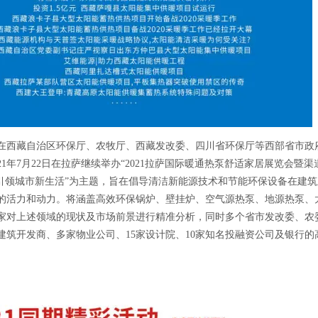
在西藏自治区环保厅、农牧厅、西藏发改委、四川省环保厅等西部省市政
21年7月22日在拉萨继续举办“2021拉萨国际暖通热泵舒适家居展览会
保引领城市新生活”为主题，旨在倡导清洁新能源技术和节能环保设备在建
的活力和动力。将涵盖高效环保锅炉、壁挂炉、空气源热泵、地源热泵、
家对上述领域的现状及市场前景进行精准分析，同时多个省市发改委、农委
建筑开发商、多家物业公司、15家设计院、10家知名投融资公司及银行的高层