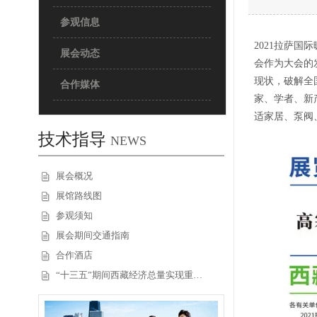
参观信息
2021拉萨国
展会动态
会作为大会的
现状，破解全
合作媒体
家、学者、新
适家居、泵阀
技术指导
NEWS
展会概况
展馆路线图
参观须知
展会期间交通指南
合作酒店
“十三五”期间西藏经济总量实现重…